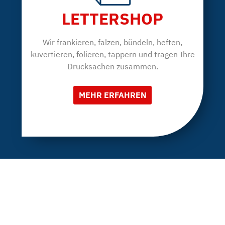
LETTERSHOP
Wir frankieren, falzen, bündeln, heften,
kuvertieren, folieren, tappern und tragen Ihre
Drucksachen zusammen.
MEHR ERFAHREN
KONTAKT